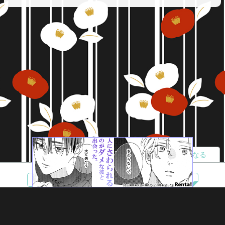
読者になる
夢小説
ツイステ
R18
鬼滅の刃
BL
ヒプノシスマイク
ヒロアカ
wrwrd
QuizKnock
無料ではじめる
ログイン