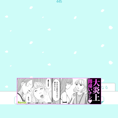
445
読者になる
夢小説
ツイステ
R18
鬼滅の刃
BL
ヒプノシスマイク
ヒロアカ
wrwrd
QuizKnock