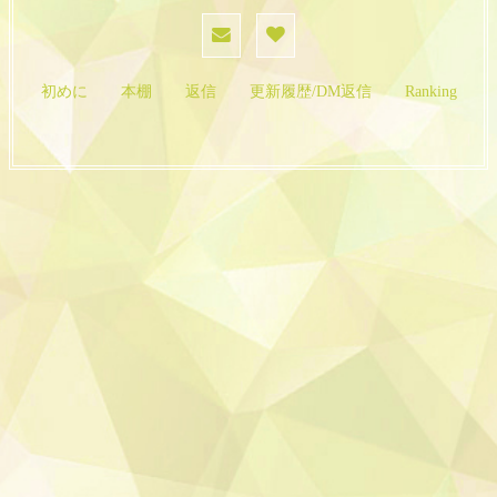
初めに
本棚
返信
更新履歴/DM返信
Ranking