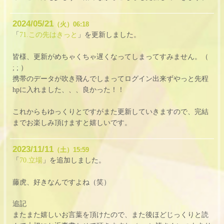
2024
05
21
（火）
06:18
「
71.この先はきっと
」を更新しました。
皆様、更新がめちゃくちゃ遅くなってしまってすみません。（
; ; ）
携帯のデータが吹き飛んでしまってログイン出来ずやっと先程
hpに入れました、、、良かった！！
これからもゆっくりとですがまた更新していきますので、完結
までお楽しみ頂けますと嬉しいです。
2023
11
11
（土）
15:59
「
70.立場
」を追加しました。
藤虎、好きなんですよね（笑）
追記
またまた嬉しいお言葉を頂けたので、また後ほどじっくりと読