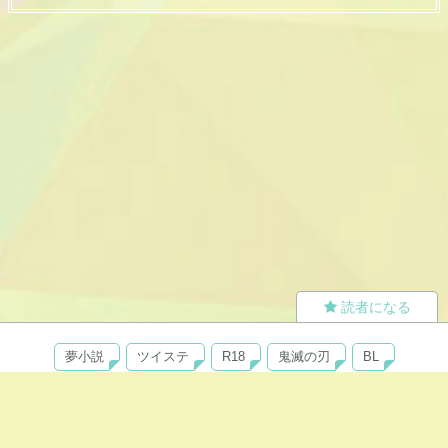
読者になる
夢小説
ツイステ
R18
鬼滅の刃
BL
ヒプノシスマイク
ヒロアカ
wrwrd
QuizKnock
無料ではじめる
ログイン