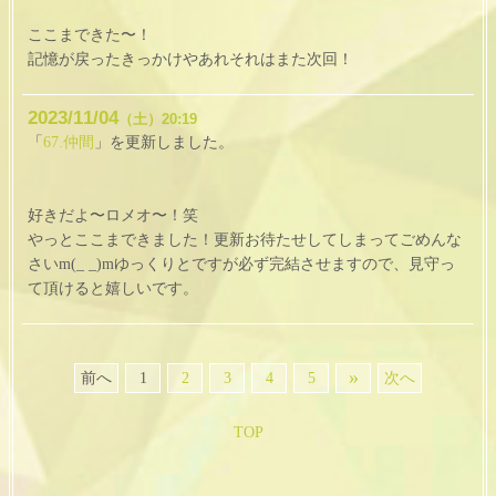
ここまできた〜！
記憶が戻ったきっかけやあれそれはまた次回！
2023
11
04
（土）
20:19
「
67.仲間
」を更新しました。
好きだよ〜ロメオ〜！笑
やっとここまできました！更新お待たせしてしまってごめんな
さいm(_ _)mゆっくりとですが必ず完結させますので、見守っ
て頂けると嬉しいです。
»
前へ
1
2
3
4
5
次へ
TOP