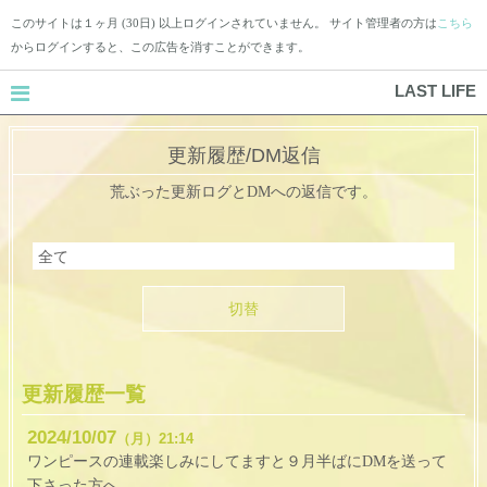
このサイトは１ヶ月 (30日) 以上ログインされていません。 サイト管理者の方は
こちら
からログインすると、この広告を消すことができます。
LAST LIFE
更新履歴/DM返信
荒ぶった更新ログとDMへの返信です。
切替
更新履歴一覧
2024
10
07
（月）
21:14
ワンピースの連載楽しみにしてますと９月半ばにDMを送って
下さった方へ。