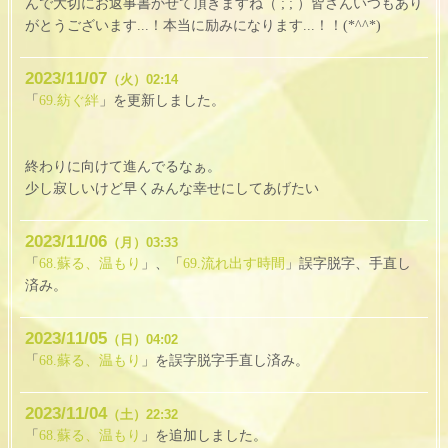
んで大切にお返事書かせて頂きますね（ ; ; ）皆さんいつもあり
がとうございます...！本当に励みになります...！！(*^^*)
2023
11
07
（火）
02:14
「
69.紡ぐ絆
」を更新しました。
終わりに向けて進んでるなぁ。
少し寂しいけど早くみんな幸せにしてあげたい
2023
11
06
（月）
03:33
「
68.蘇る、温もり
」、「
69.流れ出す時間
」誤字脱字、手直し
済み。
2023
11
05
（日）
04:02
「
68.蘇る、温もり
」を誤字脱字手直し済み。
2023
11
04
（土）
22:32
「
68.蘇る、温もり
」を追加しました。