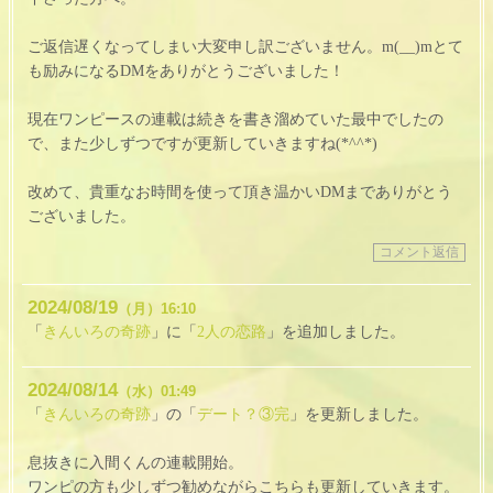
ご返信遅くなってしまい大変申し訳ございません。m(__)mとて
も励みになるDMをありがとうございました！
現在ワンピースの連載は続きを書き溜めていた最中でしたの
で、また少しずつですが更新していきますね(*^^*)
改めて、貴重なお時間を使って頂き温かいDMまでありがとう
ございました。
コメント返信
2024
08
19
（月）
16:10
「
きんいろの奇跡
」に「
2人の恋路
」を追加しました。
2024
08
14
（水）
01:49
「
きんいろの奇跡
」の「
デート？③完
」を更新しました。
息抜きに入間くんの連載開始。
ワンピの方も少しずつ勧めながらこちらも更新していきます。