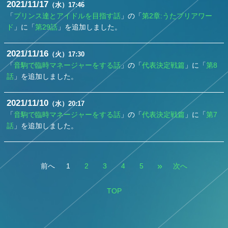
2021
11
17
（水）
17:46
「
プリンス達とアイドルを目指す話
」の「
第2章:うたプリアワー
ド
」に「
第29話
」を追加しました。
2021
11
16
（火）
17:30
「
音駒で臨時マネージャーをする話
」の「
代表決定戦篇
」に「
第8
話
」を追加しました。
2021
11
10
（水）
20:17
「
音駒で臨時マネージャーをする話
」の「
代表決定戦篇
」に「
第7
話
」を追加しました。
»
前へ
1
2
3
4
5
次へ
TOP