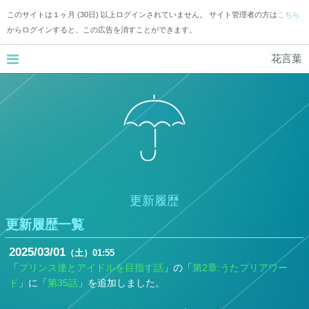
このサイトは１ヶ月 (30日) 以上ログインされていません。 サイト管理者の方は
こちら
からログインすると、この広告を消すことができます。
花言葉
更新履歴
更新履歴一覧
2025
03
01
（土）
01:55
「
プリンス達とアイドルを目指す話
」の「
第2章:うたプリアワー
ド
」に「
第35話
」を追加しました。