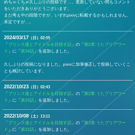
めちゃくちゃ久しぶりの投稿です…。更新していない間もコメント
をいただきありがとうございます。
まだ考え中の段階ですが、いずれpixivに転載するかもしれません。
未定ですが…。
2024
03
17
（日）
02:55
「
プリンス達とアイドルを目指す話
」の「
第2章:うたプリアワー
ド
」に「
第34話
」を追加しました。
久しぶりの投稿になりました。pixivに加筆修正して投稿していくこ
とも検討しています。
2022
10
23
（日）
02:43
「
プリンス達とアイドルを目指す話
」の「
第2章:うたプリアワー
ド
」に「
第33話
」を追加しました。
2022
10
08
（土）
13:11
「
プリンス達とアイドルを目指す話
」の「
第2章:うたプリアワー
ド
」に「
第32話
」を追加しました。