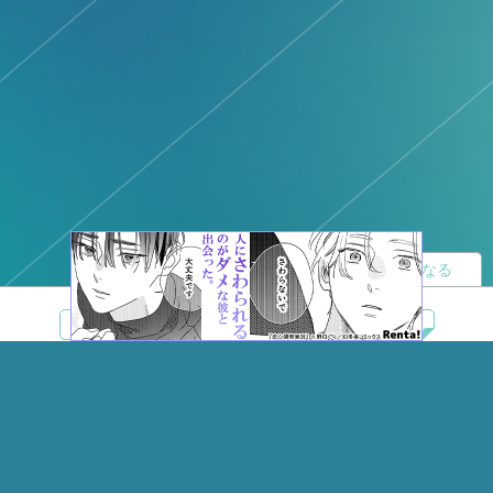
読者になる
夢小説
ツイステ
R18
鬼滅の刃
BL
ヒプノシスマイク
ヒロアカ
wrwrd
QuizKnock
無料ではじめる
ログイン
誰でもかんたんサイト作成
©
Copyright
Visualworks. All Rights Reserved.