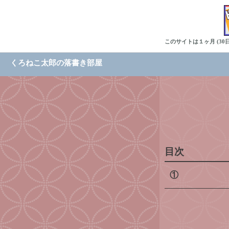
このサイトは１ヶ月 (3
くろねこ太郎の落書き部屋
目次
①