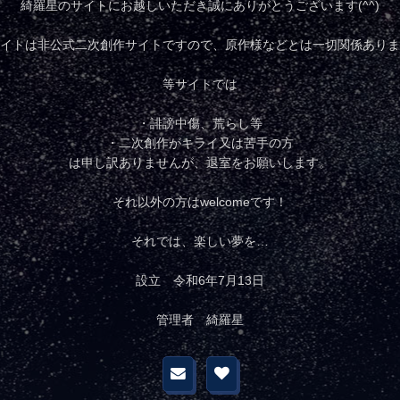
綺羅星のサイトにお越しいただき誠にありがとうございます(^^)
イトは非公式二次創作サイトですので、原作様などとは一切関係ありま
等サイトでは
・誹謗中傷、荒らし等
・二次創作がキライ又は苦手の方
は申し訳ありませんが、退室をお願いします。
それ以外の方はwelcomeです！
それでは、楽しい夢を…
設立 令和6年7月13日
管理者 綺羅星