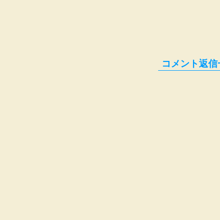
コメント返信