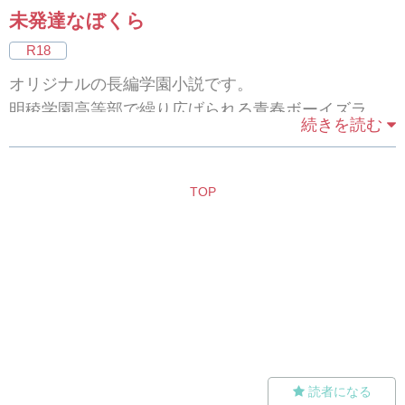
未発達なぼくら
R18
オリジナルの長編学園小説です。
明稜学園高等部で繰り広げられる青春ボーイズラブ
続きを読む
ストーリーとなっております。
R18指定となっております。実年齢が18歳以上の方
のみご閲覧ください。
TOP
読者になる