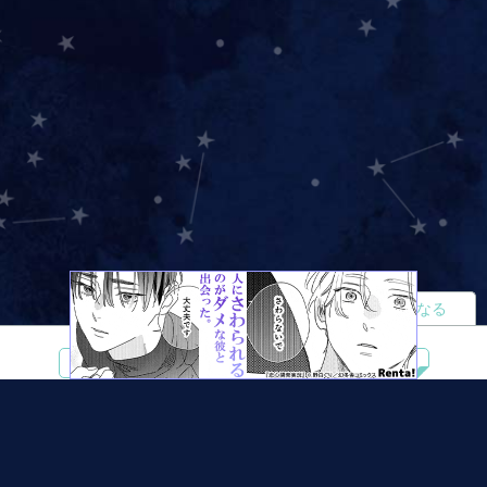
読者になる
夢小説
ツイステ
R18
鬼滅の刃
BL
ヒプノシスマイク
ヒロアカ
wrwrd
QuizKnock
無料ではじめる
ログイン
誰でもかんたんサイト作成