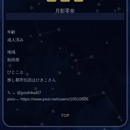
月影零奈
年齢
成人済み
地域
秋田県
ひとこと
推し都市伝説はひきこさん
𝕏 → @jyoshikai07
pixiv→ https://www.pixiv.net/users/10510826
TOP