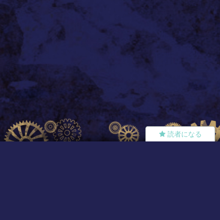
読者になる
夢小説
ツイステ
R18
鬼滅の刃
BL
ヒプノシスマイク
ヒロアカ
wrwrd
QuizKnock
無料ではじめる
ログイン
誰でもかんたんサイト作成