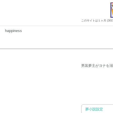
このサイトは１ヶ月 (3
happiness
男装夢主がヨナを溺
夢小説設定