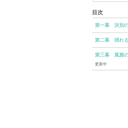
目次
第一幕 決別
第二幕 揺れ
第三幕 風雅
更新中