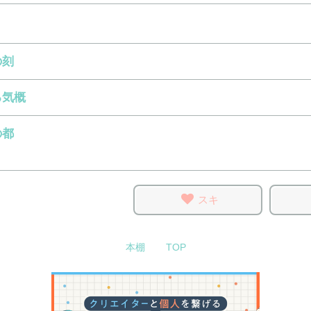
の刻
る気概
の都
スキ
本棚
TOP