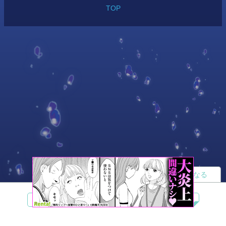
TOP
読者になる
夢小説
ツイステ
R18
鬼滅の刃
BL
ヒプノシスマイク
ヒロアカ
wrwrd
QuizKnock