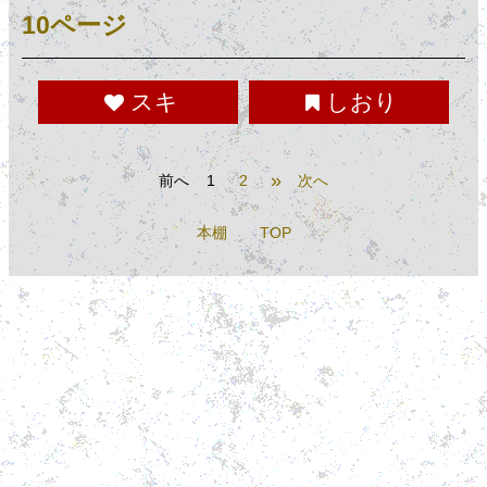
10ページ
スキ
しおり
»
前へ
1
2
次へ
本棚
TOP