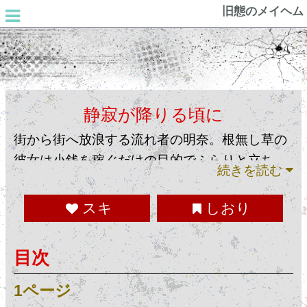
旧態のメイヘム
静寂が降りる頃に
街から街へ放浪する流れ者の明奈。根無し草の
彼女は小銭を稼ぐだけの目的でふらりと立ち寄
続きを読む
った街では静かな風が吹いていた。寒い季節に
起きた誰も救われない話。（２０１７年１月２
スキ
しおり
０日作品）（２０２４年１１月１９日加筆修
正）
目次
1ページ