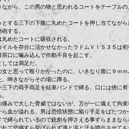
きながら、この男の物と思われるコートをテーブルの
うとする三下の下腹に丸めたコートを押し当てながら
発砲する。
は丸めたコートに吸収される。
コイルを存分に活かせなかったラドムＶＩＳ３５は初
排莢口に噛み込んで作動不良を起こす。
としては満足だ。
の女と思って殴りかかったのに、いきなり腹に９ｍｍ
た。呻きながらその場に蹲る。
い三下の両手両足を結束バンドで縛る。口には傍に有
る。
の痛みで大した脅威ではないが、万が一に備えて拘束
から血が溢れる。男は恐慌状態に陥り手足をばたつか
ドで縛られているので銃創を押さえる事すらままなら
がれて悲鳴すら挙げられず洟と涙と汗を噴出させても