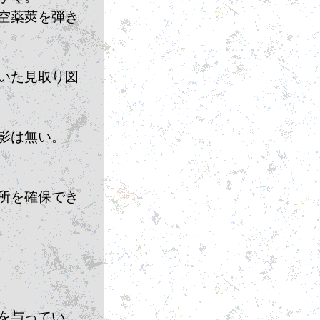
空薬莢を弾き
いた見取り図
影は無い。
所を確保でき
を与ってい