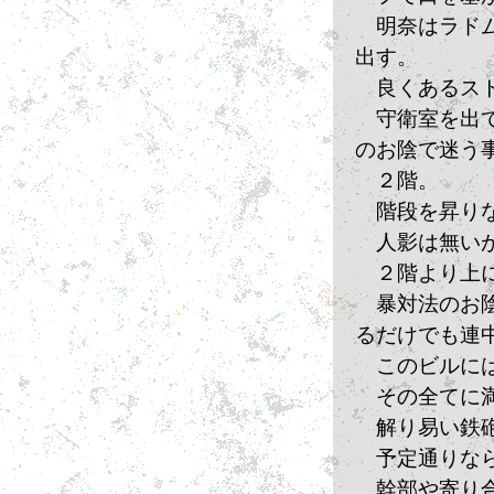
　明奈はラド
出す。
　良くあるス
　守衛室を出
のお陰で迷う
　２階。
　階段を昇り
　人影は無い
　２階より上
　暴対法のお
るだけでも連
　このビルに
　その全てに
　解り易い鉄
　予定通りな
　幹部や寄り