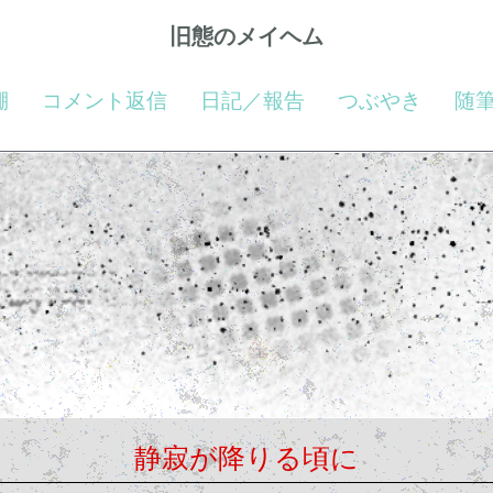
旧態のメイヘム
棚
コメント返信
日記／報告
つぶやき
随
静寂が降りる頃に