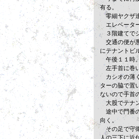
有る。
　零細ヤクザ
　エレベータ
　３階建てで
　交通の便が
にテナントビ
　午後１１時
　左手首に巻
　カシオの薄
ターの脇で置
ないので手首
　大股でテナ
　途中で門番
向く。
　その足で守
人の三下に近