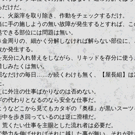
るだけだ。
し、火薬滓を取り除き、作動をチェックするだけ。
当に手の施しようの無い故障が発生するとすれば、こ
処できる部位には問題は無い。
き金周りの、細かく分解しなければ解らない部位に、
故か発生する。
を充分に入れ替えをしながら、リキッドを存分に使う
惜しみたくは無い。
屈なだけの毎日……が続くわけも無く、【屋長組】は
た。
えに外注の仕事ばかりなのは否めない。
ギの代わりとなるのなら安全な仕事だ。
ようなどこから見てもカタギの『奥様』が黒いスーツ
街中を歩き回っているのは逆に滑稽だ。
、荒くたい仕事を主眼とした流れ者は必要だ。
で勢力を伸ばせればそれに越した事が無い。それが叶