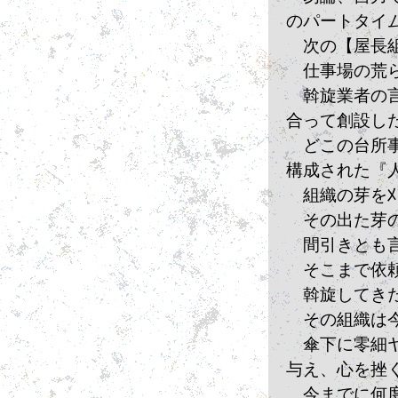
のパートタイ
　次の【屋長
　仕事場の荒
　斡旋業者の
合って創設し
　どこの台所
構成された『
　組織の芽を
　その出た芽
　間引きとも
　そこまで依
　斡旋してき
　その組織は
　傘下に零細
与え、心を挫
　今までに何