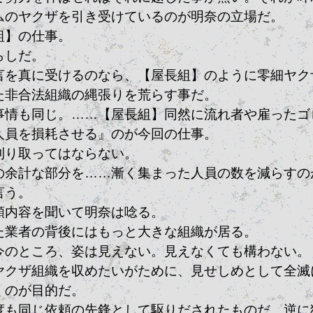
ムのヤクザを引き受けているのが明奈の立場だ。
組】の仕事。
らしだ。
言を真に受けるのなら、【屋長組】のように零細ヤク
た非合法組織の縄張りを荒らす事だ。
事情も同じ。……【屋長組】同然に流れ者や雇ったゴ
人員を損耗させる』のが今回の仕事。
刈り取ってはならない。
の余計な部分を……漸く集まった人員の数を減らすの
言う。
頼内容を聞いて明奈は唸る。
た業者の背後にはもっと大きな組織が居る。
今のところ、姿は見えない。見えなくても構わない。
ヤクザ組織を収めたいがために、見せしめとして全滅
くのが目的だ。
度も同じ依頼の先鋒として駆りだされたものだ。逆に