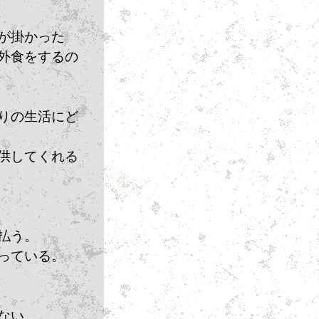
が掛かった
外食をするの
りの生活にど
供してくれる
払う。
っている。
ない。