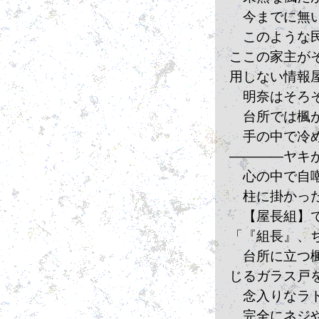
　今までに無
　このような
ここの家主が
用しない情報
　明奈はそろ
　台所では楓
　手の中で冷
――――ヤキ
　心の中で自
　柱に掛かっ
　【屋長組】
「『組長』、
　台所に立つ
じるガラス戸
　念入りなラ
　完全にネジ