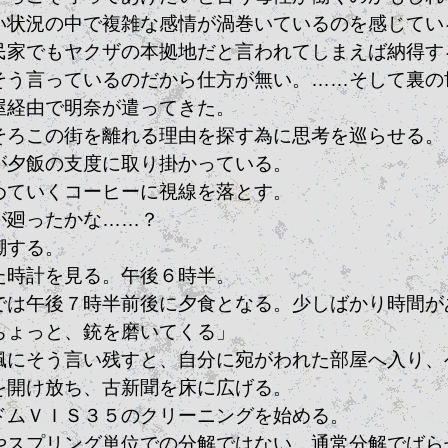
い状況の中で複雑な感情が渦巻いているのを感じてい
民家でもヤクザの本拠地だと言われてしまえば納得す
そう言っているのだから仕方が無い。……そして裏の
屋経由で明奈が遣ってきた。
そろこの街を離れる理由を探す為に思考を巡らせる。
が夕飯の支度に取り掛かっている。
めていくコーヒーに視線を落とす。
が廻ったかな……？
嘲する。
た時計を見る。午後６時半。
では午後７時半前後に夕食となる。少しばかり時間が
ちょっと、銃を磨いてくる」
楓にそう言い残すと、自分に宛がわれた部屋へ入り、
を開け放ち、古新聞を床に広げる。
ドムＶＩＳ３５のクリーニングを始める。
やスプリング単位での分解ではない。通常分解でばら