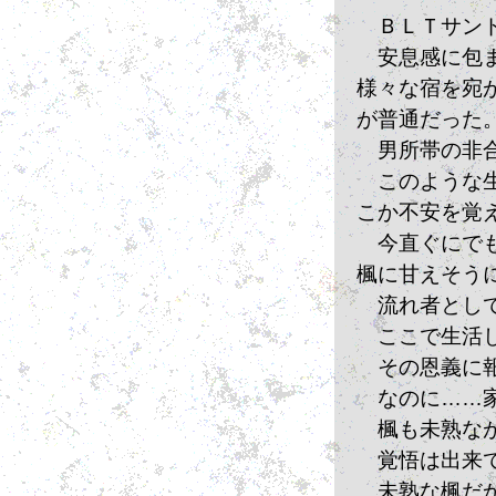
　ＢＬＴサン
　安息感に包
様々な宿を宛
が普通だった
　男所帯の非
　このような
こか不安を覚
　今直ぐにで
楓に甘えそう
　流れ者とし
　ここで生活
　その恩義に
　なのに……
　楓も未熟な
　覚悟は出来
　未熟な楓だ