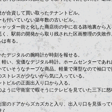
達が合資して買い取ったテナントビル。
ーも付いていない築年数の古いビル。
シャッター街と化した商店街の中に在る路地裏から入
悪く、駅前の開発から取り残された区画整理の失敗作
ルは有る。
。
いたデジタルの腕時計が時刻を報せる。
く軽い、安価なデジタル時計。ホームセンターであれ
いていそうなチープな商品。軽量で薄型なので袖口で
のストレスが少ないから気に入っている。
ントビルの正面出入り口から入る。
のように守衛室で暇そうにテレビを見ていた三下に怒
衛室のドアからズカズカと入り、出入り口を見張って
付く。