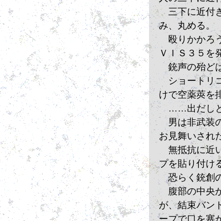
　三下に近付
み、丸める。
　殴りかかろ
ＶＩＳ３５を
　銃声の殆ど
　ショートリ
けで空薬莢を
　……出だし
　男は非武装
お見舞いされ
　無抵抗に近
プを貼り付け
　恐らく銃創
　腹部の中央
が、結束バン
ープで口を塞