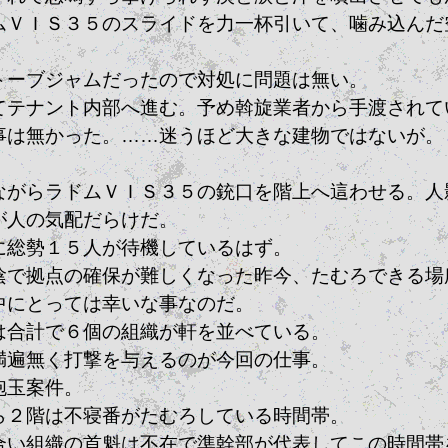
ムＶＩＳ３５のスライドを力一杯引いて、噛み込んだ
トーブジャムだったので対処に問題は無い。
てテナント内部へ進む。予め斡旋業者から手渡されて
事は無かった。……迷うほど大きな建物ではないが。
ながらラドムＶＩＳ３５の銃口を階上へ這わせる。人
が人の気配だらけだ。
に総勢１５人が待機しているはず。
陰で拠点の確保が難しくなった昨今、たむろできる場
中にとっては幸いな事なのだ。
は合計で６個の組織が軒を並べている。
満遍無く打撃を与えるのが今回の仕事。
砲玉案件。
ら２階は不寝番がたむろしている時間帯。
合い組織の首魁は不在で準幹部が代表してこの時間帯