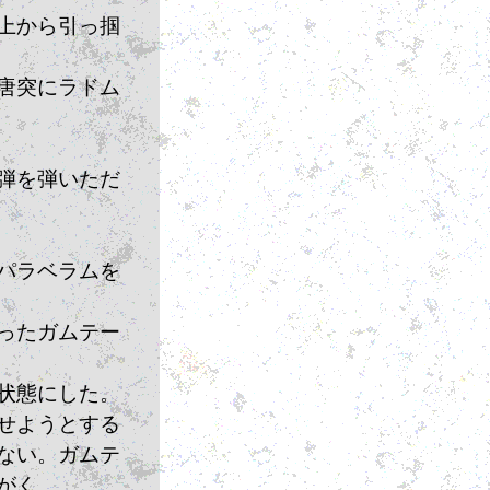
上から引っ掴
唐突にラドム
弾を弾いただ
パラベラムを
ったガムテー
状態にした。
せようとする
ない。ガムテ
がく。