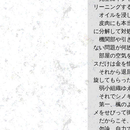
リーニングす
　オイルを浸
　皮肉にも本
に分解して対
　機関部や引
ない問題が何
　部屋の空気
スだけは金を
　それから退
旋してもらっ
　弱小組織ゆ
　それでシノ
　第一、楓の
メをせびって
　だからこそ
　勿論、自力