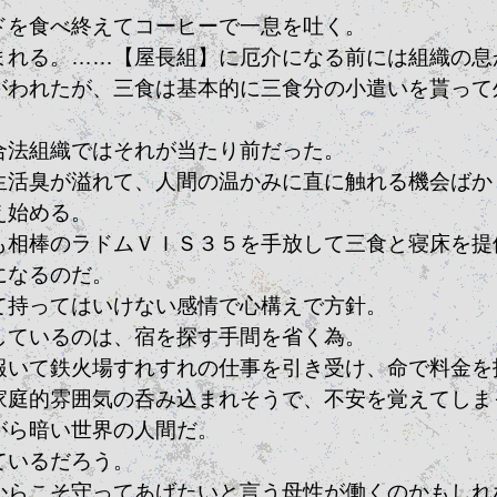
ドを食べ終えてコーヒーで一息を吐く。
まれる。……【屋長組】に厄介になる前には組織の息
がわれたが、三食は基本的に三食分の小遣いを貰って
。
合法組織ではそれが当たり前だった。
生活臭が溢れて、人間の温かみに直に触れる機会ばか
え始める。
も相棒のラドムＶＩＳ３５を手放して三食と寝床を提
になるのだ。
て持ってはいけない感情で心構えで方針。
しているのは、宿を探す手間を省く為。
報いて鉄火場すれすれの仕事を引き受け、命で料金を
家庭的雰囲気の呑み込まれそうで、不安を覚えてしま
がら暗い世界の人間だ。
ているだろう。
からこそ守ってあげたいと言う母性が働くのかもしれ