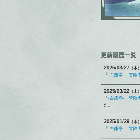
更新履歴一覧
2025
03
27
（木
「
-白露亭- 冒険
2025
03
22
（土
「
-白露亭- 冒険
た。
2025
01
29
（水
「
-白露亭- 冒険