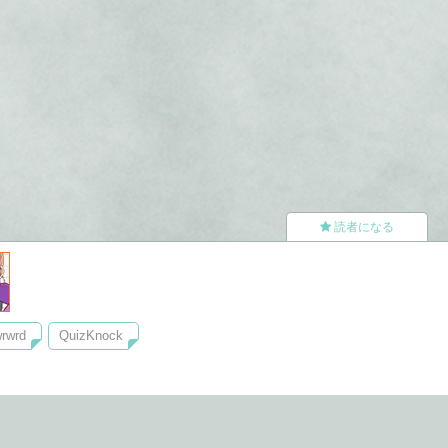
読者になる
rwrd
QuizKnock