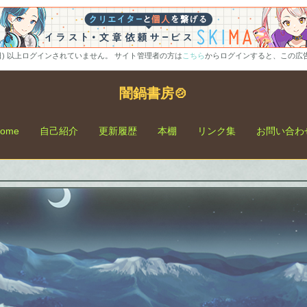
0日) 以上ログインされていません。 サイト管理者の方は
こちら
からログインすると、この広
闇鍋書房🍲
ome
自己紹介
更新履歴
本棚
リンク集
お問い合わ