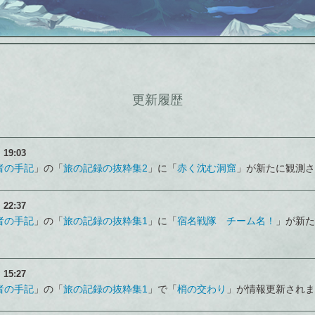
更新履歴
）
19:03
者の手記
」の「
旅の記録の抜粋集2
」に「
赤く沈む洞窟
」が新たに観測さ
）
22:37
者の手記
」の「
旅の記録の抜粋集1
」に「
宿名戦隊 チーム名！
」が新た
）
15:27
者の手記
」の「
旅の記録の抜粋集1
」で「
梢の交わり
」が情報更新されま