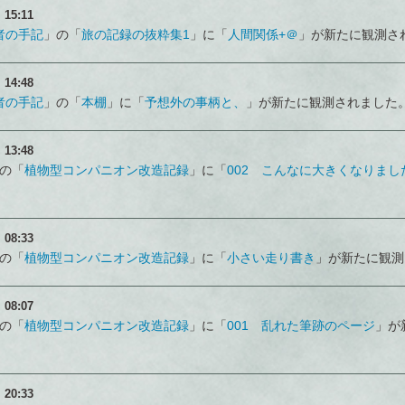
）
15:11
者の手記
」の「
旅の記録の抜粋集1
」に「
人間関係+＠
」が新たに観測さ
）
14:48
者の手記
」の「
本棚
」に「
予想外の事柄と、
」が新たに観測されました
）
13:48
の「
植物型コンパニオン改造記録
」に「
002 こんなに大きくなりまし
）
08:33
の「
植物型コンパニオン改造記録
」に「
小さい走り書き
」が新たに観測
）
08:07
の「
植物型コンパニオン改造記録
」に「
001 乱れた筆跡のページ
」が
）
20:33