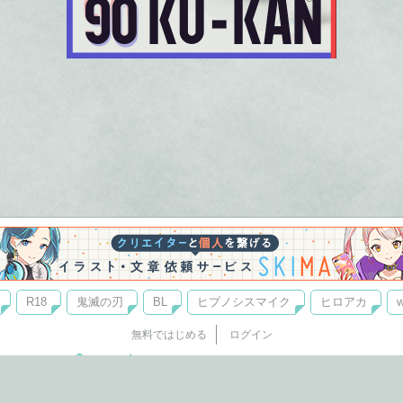
R18
鬼滅の刃
BL
ヒプノシスマイク
ヒロアカ
w
無料ではじめる
ログイン
誰でもかんたんサイト作成
©
Copyright
Visualworks. All Rights Reserved.