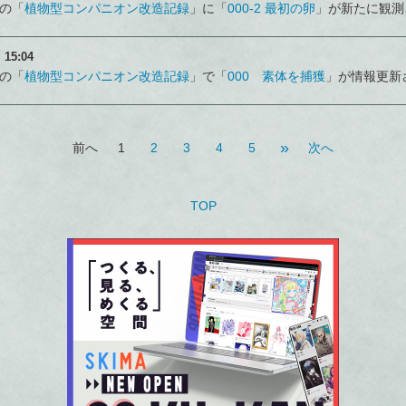
の「
植物型コンパニオン改造記録
」に「
000-2 最初の卵
」が新たに観測
）
15:04
の「
植物型コンパニオン改造記録
」で「
000 素体を捕獲
」が情報更新
»
前へ
1
2
3
4
5
次へ
TOP