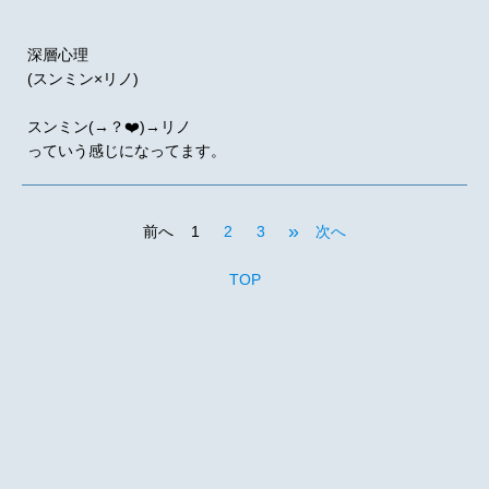
深層心理
(スンミン×リノ)
スンミン(→？❤️)→リノ
っていう感じになってます。
»
前へ
1
2
3
次へ
TOP