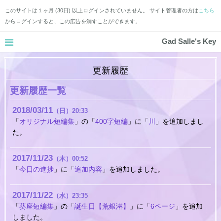
このサイトは１ヶ月 (30日) 以上ログインされていません。 サイト管理者の方は
こちら
からログインすると、この広告を消すことができます。
Gad Salle's Key
更新履歴
更新履歴一覧
2018
03
11
（日）
20:33
「
オリジナル短編集
」の「
400字短編
」に「
川
」を追加しまし
た。
2017
11
23
（木）
00:52
「
今日の進捗
」に「
追加内容
」を追加しました。
2017
11
22
（水）
23:35
「
葵座短編集
」の「
誕生日【荒銀淋】
」に「
6ページ
」を追加
しました。