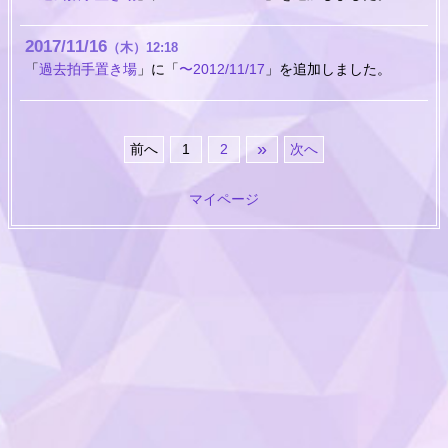
2017
11
16
（木）
12:18
「
過去拍手置き場
」に「
〜2012/11/17
」を追加しました。
»
前へ
1
2
次へ
マイページ