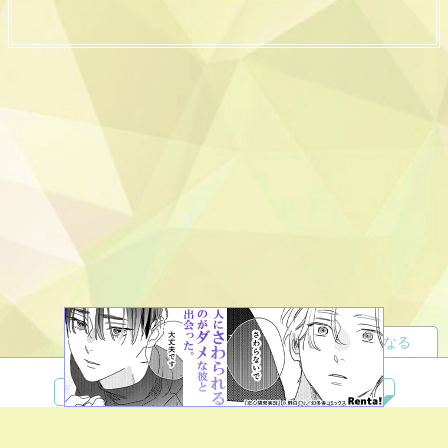
読者になる
夢小説
ツイステ
R18
鬼滅の刃
BL
ヒプノシスマイク
ヒロアカ
wrwrd
QuizKnock