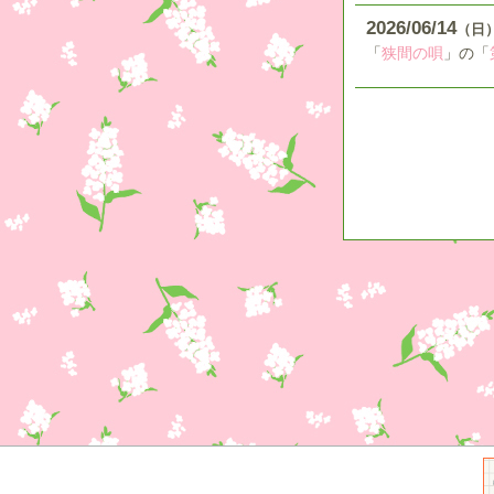
2026
06
14
（日
「
狭間の唄
」の「