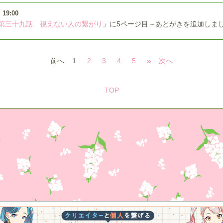
）
19:00
第三十九話 視えない人の繋がり
」に5ページ目～あとがきを追加しま
»
前へ
1
2
3
4
5
次へ
TOP