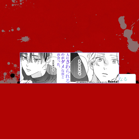
読者になる
夢小説
ツイステ
R18
鬼滅の刃
BL
ヒプノシスマイク
ヒロアカ
wrwrd
QuizKnock
無料ではじめる
ログイン
誰でもかんたんサイト作成
©
Copyright
Visualworks. All Rights Reserved.