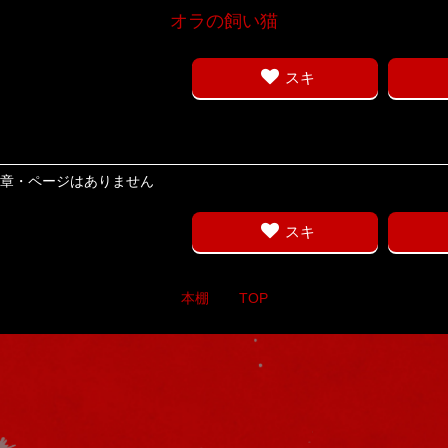
オラの飼い猫
スキ
章・ページはありません
スキ
本棚
TOP