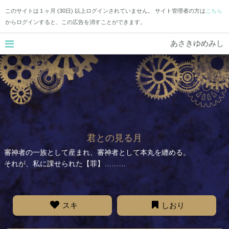
このサイトは１ヶ月 (30日) 以上ログインされていません。 サイト管理者の方は
こちら
からログインすると、この広告を消すことができます。
あさきゆめみし
君との見る月
審神者の一族として産まれ、審神者として本丸を纏める。
それが、私に課せられた【罪】………
スキ
しおり