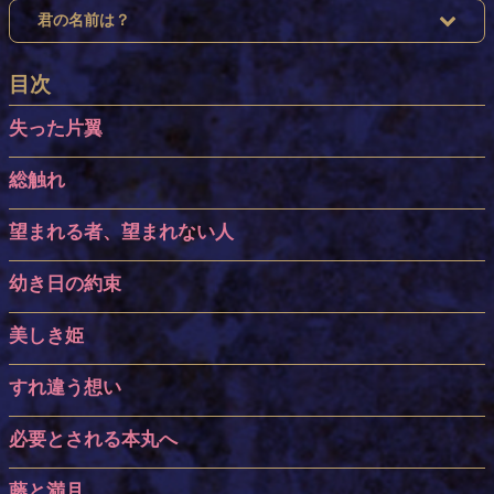
君の名前は？
目次
失った片翼
総触れ
望まれる者、望まれない人
幼き日の約束
美しき姫
すれ違う想い
必要とされる本丸へ
藤と満月