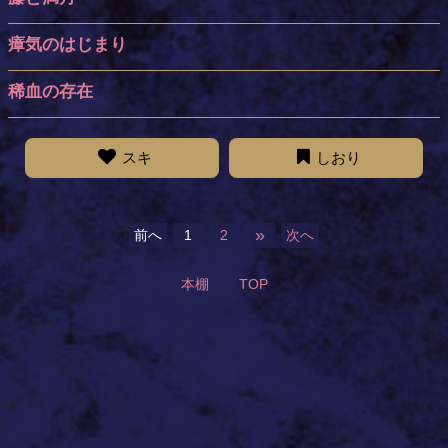
瘴気のはじまり
稀血の存在
スキ
しおり
»
前へ
1
2
次へ
本棚
TOP