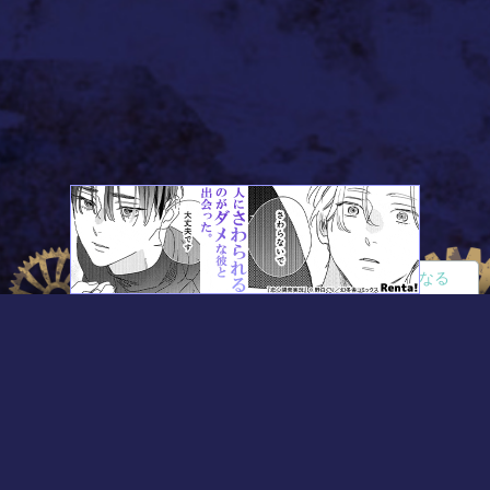
読者になる
夢小説
ツイステ
R18
鬼滅の刃
BL
ヒプノシスマイク
ヒロアカ
wrwrd
QuizKnock
無料ではじめる
ログイン
誰でもかんたんサイト作成
©
Copyright
Visualworks. All Rights Reserved.