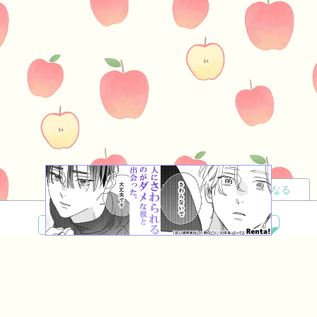
読者になる
夢小説
ツイステ
R18
鬼滅の刃
BL
ヒプノシスマイク
ヒロアカ
wrwrd
QuizKnock
無料ではじめる
ログイン
誰でもかんたんサイト作成
©
Copyright
Visualworks. All Rights Reserved.