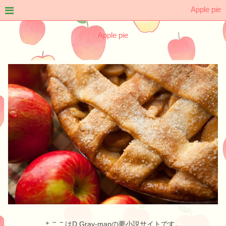
Apple pie
Apple pie
＊ここはD.Gray-manの夢小説サイトです。