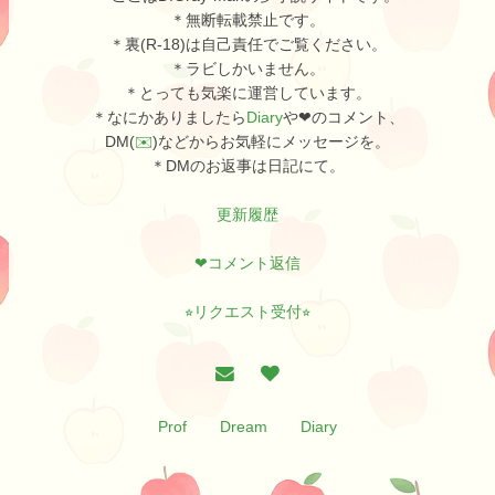
＊無断転載禁止です。
＊裏(R-18)は自己責任でご覧ください。
＊ラビしかいません。
＊とっても気楽に運営しています。
＊なにかありましたら
Diary
や❤︎のコメント、
DM(
✉️
)などからお気軽にメッセージを。
＊DMのお返事は日記にて。
更新履歴
❤︎コメント返信
⭐︎リクエスト受付⭐︎
Prof
Dream
Diary