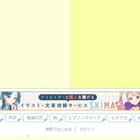
R18
鬼滅の刃
BL
ヒプノシスマイク
ヒロアカ
w
無料ではじめる
ログイン
誰でもかんたんサイト作成