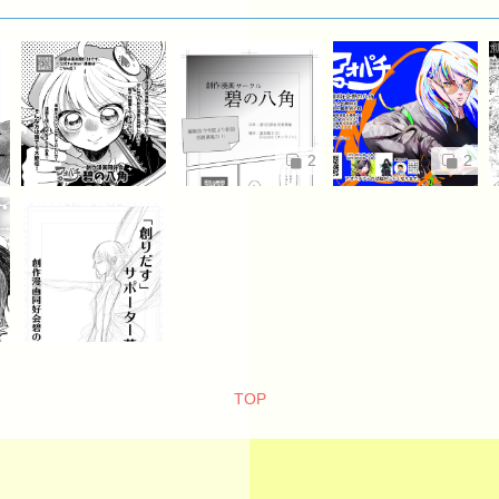
2
2
TOP