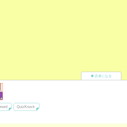
読者になる
rwrd
QuizKnock