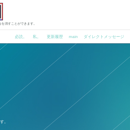
告を消すことができます。
必読。
私。
更新履歴
main
ダイレクトメッセージ
す。