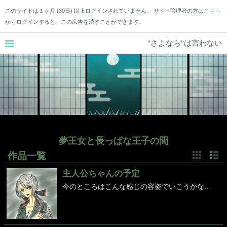
このサイトは１ヶ月 (30日) 以上ログインされていません。 サイト管理者の方は
こちら
からログインすると、この広告を消すことができます。
"さよなら"は言わない
夢王女と長っぱな王子の間
作品一覧
主人公ちゃんの予定
今のところはこんな感じの容姿でいこうかなって思ってます。また銀髪女子です。