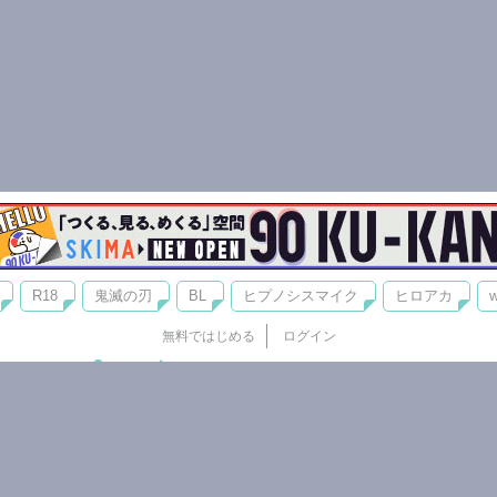
R18
鬼滅の刃
BL
ヒプノシスマイク
ヒロアカ
w
無料ではじめる
ログイン
誰でもかんたんサイト作成
©
Copyright
Visualworks. All Rights Reserved.