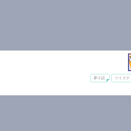
夢小説
ツイステ