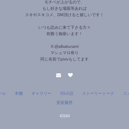
モチベが上がるので、
もし好きな場面等あれば
スキやスキコメ、DM頂けると嬉しいです！
いつも読みに来て下さる方々
有難う御座います！
X:@albakurami
マシュマロ有り
同じ名前でpixivもしてます
ール
本棚
ギャラリー
SS小説
ストーリートーク
コ
更新履歴
43164