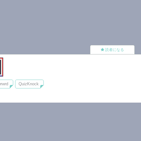
読者になる
rwrd
QuizKnock