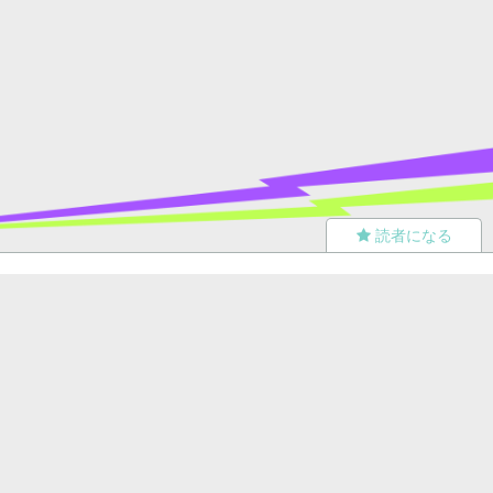
読者になる
夢小説
ツイステ
R18
鬼滅の刃
BL
ヒプノシスマイク
ヒロアカ
wrwrd
QuizKnock
無料ではじめる
ログイン
誰でもかんたんサイト作成
©
Copyright
Visualworks. All Rights Reserved.