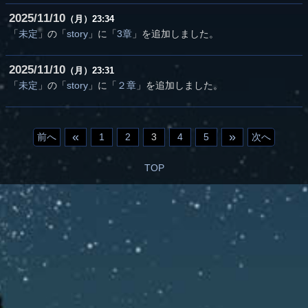
2025
11
10
（月）
23:34
「
未定
」の「
story
」に「
3章
」を追加しました。
2025
11
10
（月）
23:31
「
未定
」の「
story
」に「
２章
」を追加しました。
«
»
前へ
1
2
3
4
5
次へ
TOP