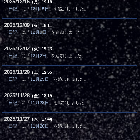
2025
12
15
（月）
19:18
「
日記
」に「
12月15日
」を追加しました。
2025
12
09
（火）
18:11
「
日記
」に「
12月9日
」を追加しました。
2025
12
02
（火）
19:23
「
日記
」に「
12月2日
」を追加しました。
2025
11
29
（土）
12:55
「
日記
」に「
11月29日
」を追加しました。
2025
11
28
（金）
18:15
「
日記
」に「
11月28日
」を追加しました。
2025
11
27
（木）
17:44
「
日記
」に「
11月26日
」を追加しました。