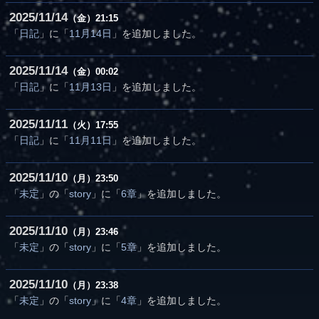
2025
11
14
（金）
21:15
「
日記
」に「
11月14日
」を追加しました。
2025
11
14
（金）
00:02
「
日記
」に「
11月13日
」を追加しました。
2025
11
11
（火）
17:55
「
日記
」に「
11月11日
」を追加しました。
2025
11
10
（月）
23:50
「
未定
」の「
story
」に「
6章
」を追加しました。
2025
11
10
（月）
23:46
「
未定
」の「
story
」に「
5章
」を追加しました。
2025
11
10
（月）
23:38
「
未定
」の「
story
」に「
4章
」を追加しました。