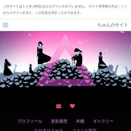
このサイトは１ヶ月 (30日) 以上ログインされていません。 サイト管理者の方は
こちら
からログインすると、この広告を消すことができます。
ちゅんのサイト
プロフィール
更新履歴
本棚
ギャラリー
なりきりトーク
コメント返信