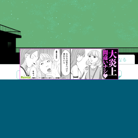
読者になる
夢小説
ツイステ
R18
鬼滅の刃
BL
ヒプノシスマイク
ヒロアカ
wrwrd
QuizKnock
無料ではじめる
ログイン
誰でもかんたんサイト作成
©
Copyright
Visualworks. All Rights Reserved.