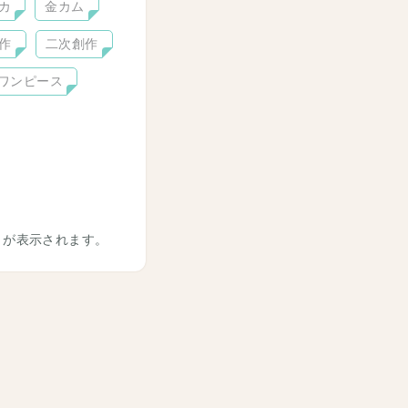
カ
金カム
作
二次創作
ワンピース
トが表示されます。