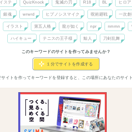
イステ
QuizKnock
鬼滅の刃
R18
BL
ヒロア
銀魂
wrwrd
ヒプノシスマイク
呪術廻戦
一次創
イラスト
第五人格
龍が如く
npr
nmmn
ハイキュー
テニスの王子様
鯨人
刀剣乱舞
このキーワードのサイトを作ってみませんか？
１分でサイトを作成する
でサイトを作ってキーワードを登録すると、この場所にあなたのサイ