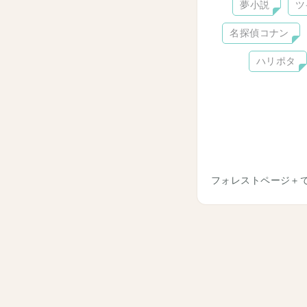
夢小説
ツ
名探偵コナン
ハリポタ
フォレストページ＋