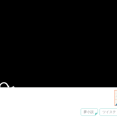
夢小説
ツイステ