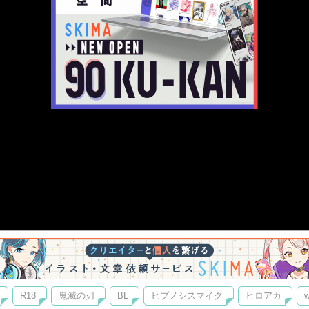
R18
鬼滅の刃
BL
ヒプノシスマイク
ヒロアカ
w