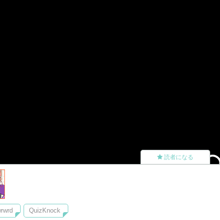
読者になる
rwrd
QuizKnock