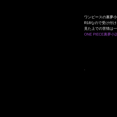
ワンピースの裏夢小
R18なので受け付
見た上での苦情は一
ONE PIECE裏夢小
.