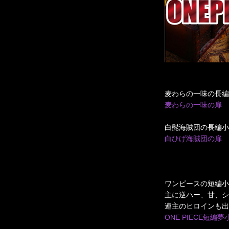
麦わらの一味の長編
麦わらの一味の扉
白髭海賊団の長編小
白ひげ海賊団の扉
ワンピースの短編小
主に逆ハー、甘、シ
連主のヒロインも出
ONE PIECE短編