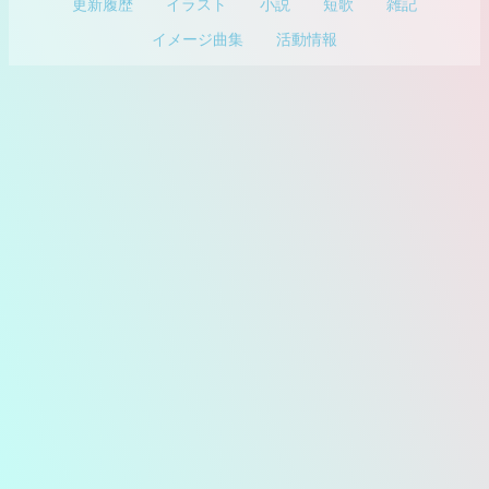
更新履歴
イラスト
小説
短歌
雑記
イメージ曲集
活動情報