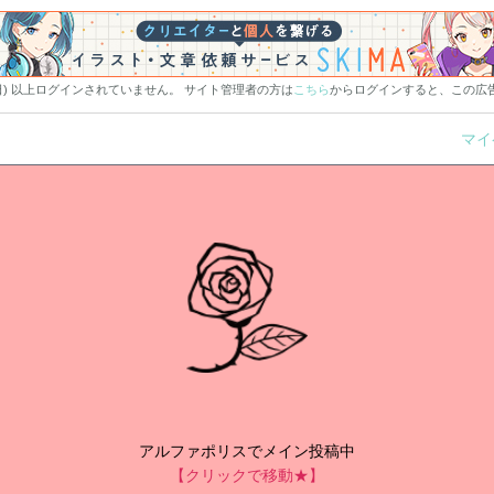
0日) 以上ログインされていません。 サイト管理者の方は
こちら
からログインすると、この広
マイ
アルファポリスでメイン投稿中
【クリックで移動★】