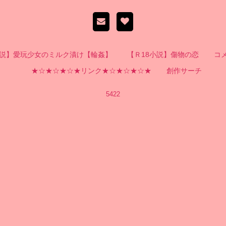
小説】愛玩少女のミルク漬け【輪姦】
【Ｒ18小説】傷物の恋
コ
★☆★☆★☆★リンク★☆★☆★☆★
創作サーチ
5422