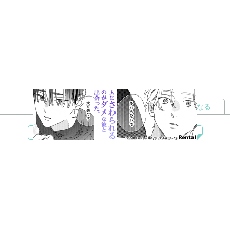
読者になる
夢小説
ツイステ
R18
鬼滅の刃
BL
ヒプノシスマイク
ヒロアカ
wrwrd
QuizKnock
無料ではじめる
ログイン
誰でもかんたんサイト作成
©
Copyright
Visualworks. All Rights Reserved.