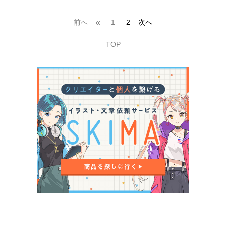
«
前へ
1
2
次へ
TOP