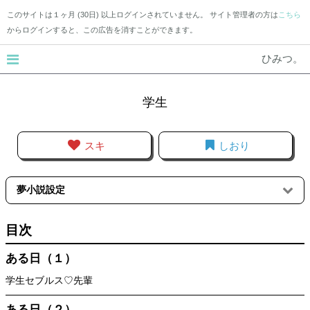
このサイトは１ヶ月 (30日) 以上ログインされていません。 サイト管理者の方は
こちら
からログインすると、この広告を消すことができます。
ひみつ。
学生
スキ
しおり
夢小説設定
目次
ある日（１）
学生セブルス♡先輩
ある日（２）