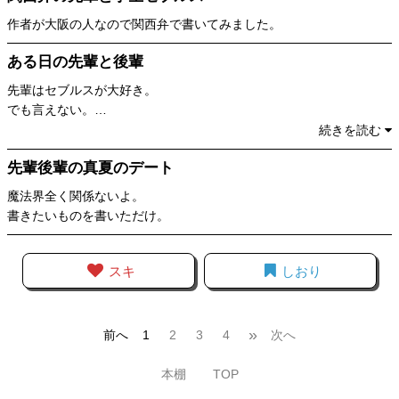
作者が大阪の人なので関西弁で書いてみました。
ある日の先輩と後輩
先輩はセブルスが大好き。
でも言えない。
セブルスがリリーを好きなのを知ってるから。
続きを読む
先輩後輩の真夏のデート
魔法界全く関係ないよ。
書きたいものを書いただけ。
スキ
しおり
»
前へ
1
2
3
4
次へ
本棚
TOP