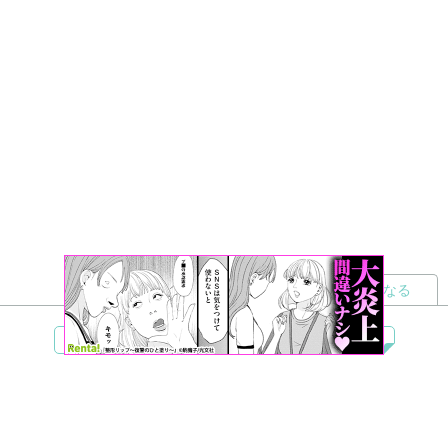
読者になる
夢小説
ツイステ
R18
鬼滅の刃
BL
ヒプノシスマイク
ヒロアカ
wrwrd
QuizKnock
無料ではじめる
ログイン
誰でもかんたんサイト作成