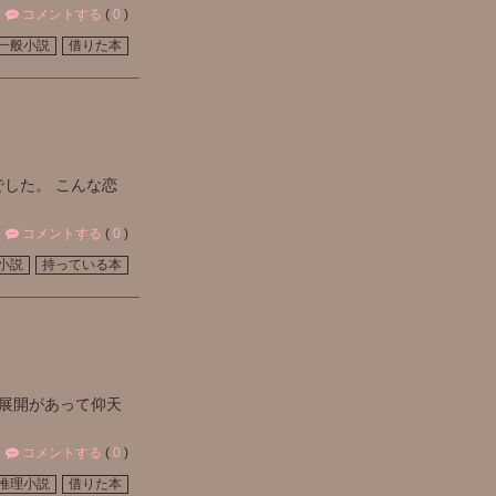
コメントする
(
0
)
一般小説
借りた本
した。 こんな恋
コメントする
(
0
)
小説
持っている本
い展開があって仰天
コメントする
(
0
)
推理小説
借りた本