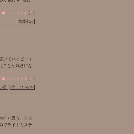
コメントする
(
0
)
推理小説
置いてハッピーエ
たことが残念にな
コメントする
(
0
)
小説
持っている本
めたと思う。主人
のでライトミステ