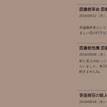
図書館革命 図
2016
09
12
（月）
本編最終巻という
ましい恋の行方を
図書館危機 図書
2016
09
08
（木）
郁と堂上のゆっく
らいました。有川
飽きませんね。
菩提樹荘の殺
2016
08
18
（木）