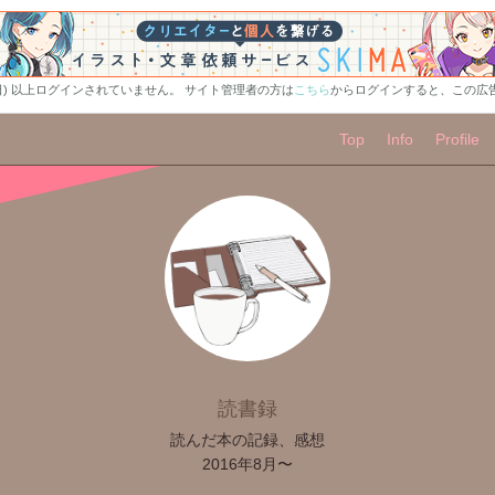
0日) 以上ログインされていません。 サイト管理者の方は
こちら
からログインすると、この広
Top
Info
Profile
読書録
読んだ本の記録、感想
2016年8月〜