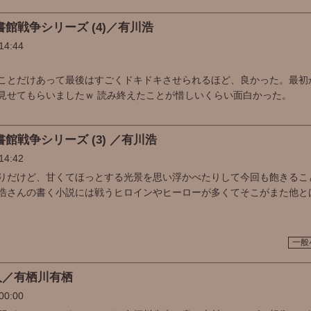
書館戦争シリーズ (4)／有川浩
14:44
ことだけあって最後はすごくドキドキさせられるほど、良かった。最初
見せてもらいましたｗ 読み終えたことが惜しいくらい面白かった。
館戦争シリーズ (3) ／有川浩
14:42
りだけど、甘くてほっとする光景を思い浮かべたりして今回も飽きるこ
浩さんの書く小説には戦うヒロインやヒーローが多くてそこがまた他と
一般
人／有栖川有栖
00:00