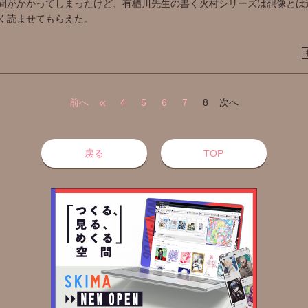
間がかかってしまったけど、有栖川先生の書く火村シリーズは想像とは
く読ませてもらえた。
«
前へ
4
5
6
7
8
次へ
戻る
TOP