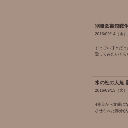
別冊図書館戦争
2016
09
14
（水）
すっごい甘々だっ
愛してみたいくら
水の杜の人魚 
2016
09
13
（火）
4冊目から文庫に
させられた部分が