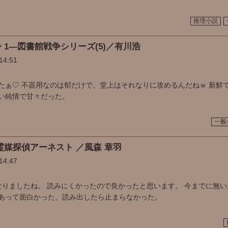
推理小説
 1―図書館戦争シリーズ(5)／有川浩
14:51
たぁ♡ 不器用なのは郁だけで、堂上はそれなりに攻めるんだねｗ 新鮮で
い純情で甘々だった。
一般
霊媒探偵アーネスト ／風森 章羽
14:47
なりましたね。 読みにくかったので良かったと思います。 今までに無
あって面白かった。読み出したら止まらなかった。