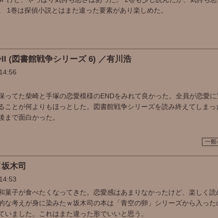
。 1巻は探偵小説とはまた違った要素があり楽しめた。
I (図書館戦争シリーズ 6) ／有川浩
14:56
保ってた柴崎と手塚の恋愛模様のENDをみれて良かった。全員が恋愛に
ることが何よりもほっとした。図書館戦争シリーズを読み終えてしまっ
後まで面白かった。
一般
／坂木司
14:53
和菓子が食べたくなってきた。恋愛感はあまりなかったけど、楽しく読
的な考えが身に染みたｗ坂木司の本は「青空の卵」シリーズから入った
ていました。これはまた違った形でいいと思う。