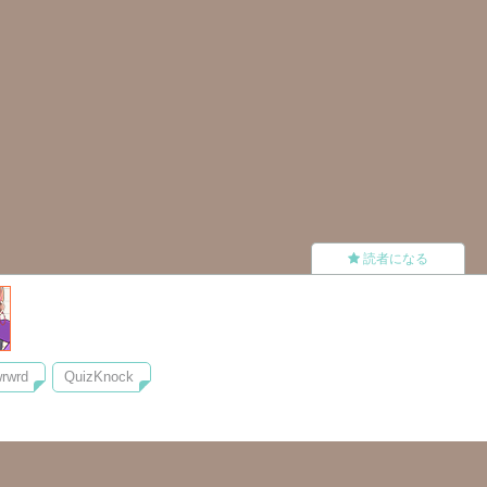
読者になる
rwrd
QuizKnock