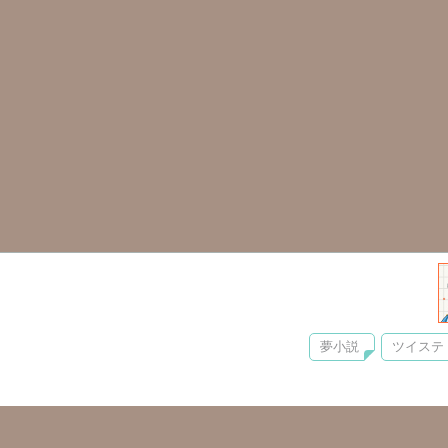
夢小説
ツイステ