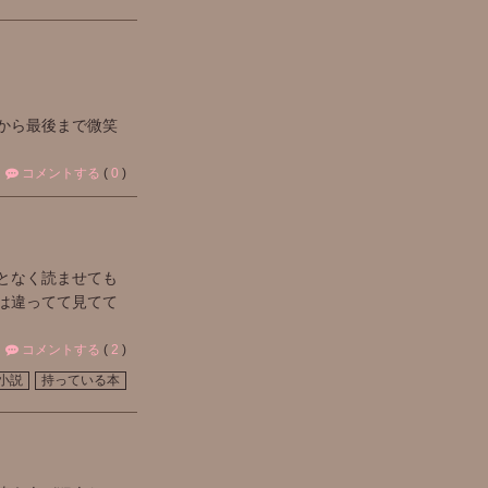
から最後まで微笑
コメントする
(
0
)
となく読ませても
は違ってて見てて
コメントする
(
2
)
小説
持っている本