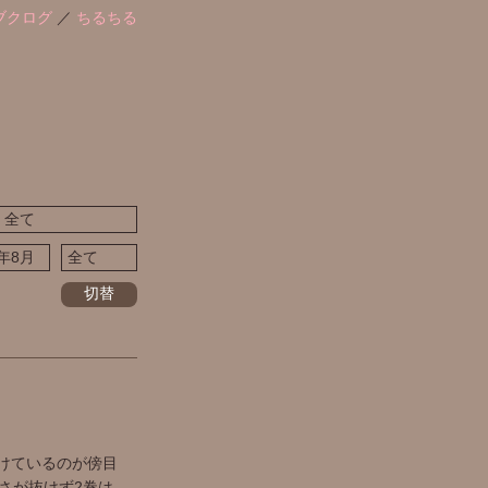
ブクログ
／
ちるちる
切替
けているのが傍目
さが抜けず2巻は