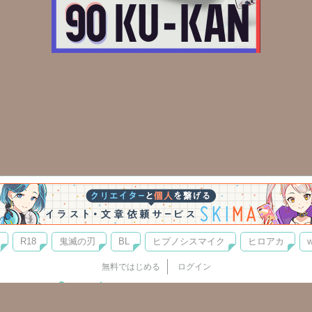
R18
鬼滅の刃
BL
ヒプノシスマイク
ヒロアカ
w
無料ではじめる
ログイン
誰でもかんたんサイト作成
©
Copyright
Visualworks. All Rights Reserved.