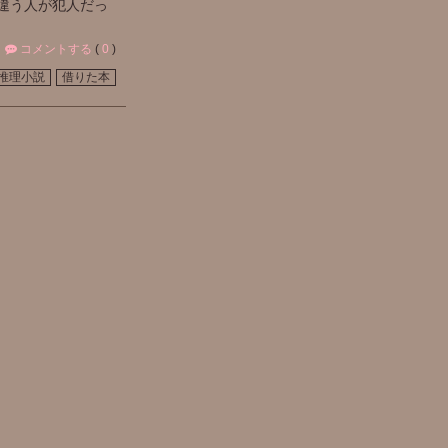
違う人が犯人だっ
コメントする
(
0
)
推理小説
借りた本