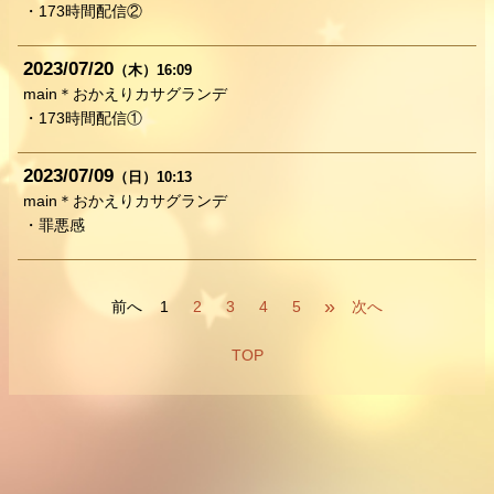
・173時間配信②
2023
07
20
（木）
16:09
main＊おかえりカサグランデ
・173時間配信①
2023
07
09
（日）
10:13
main＊おかえりカサグランデ
・罪悪感
»
前へ
1
2
3
4
5
次へ
TOP