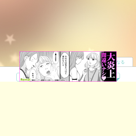
読者になる
夢小説
ツイステ
R18
鬼滅の刃
BL
ヒプノシスマイク
ヒロアカ
wrwrd
QuizKnock
無料ではじめる
ログイン
誰でもかんたんサイト作成
©
Copyright
Visualworks. All Rights Reserved.