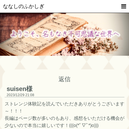
ななしのふかしぎ
返信
suisen様
2023
12
29
21:08
ストレンジ体験記を読んでいただきありがとうございます
～！！！
長編はページ数が多いのもあり、感想をいただける機会が
少ないので本当に嬉しいです！(((o(*ﾟ▽ﾟ*)o)))