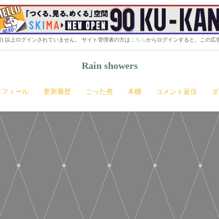
0日) 以上ログインされていません。 サイト管理者の方は
こちら
からログインすると、この広
Rain showers
ロフィール
更新履歴
ごった煮
本棚
コメント返信
ダ