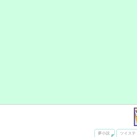
夢小説
ツイステ