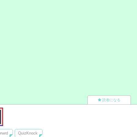
読者になる
rwrd
QuizKnock