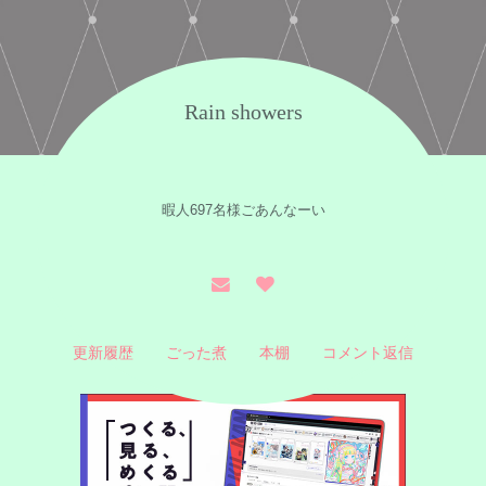
Rain showers
暇人697名様ごあんなーい
更新履歴
ごった煮
本棚
コメント返信