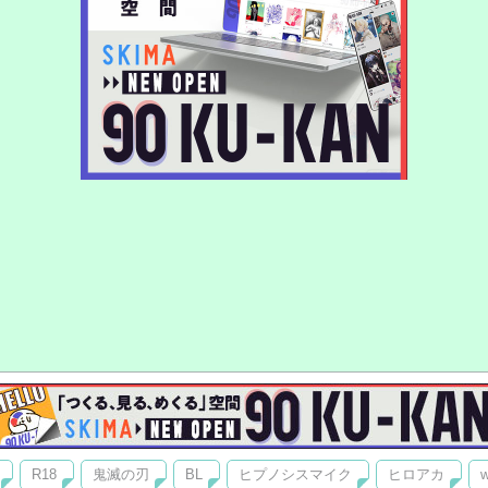
R18
鬼滅の刃
BL
ヒプノシスマイク
ヒロアカ
w