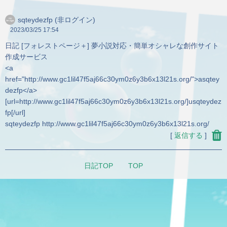
sqteydezfp (非ログイン)
2023/03/25
17:54
日記 [フォレストページ＋] 夢小説対応・簡単オシャレな創作サイト
作成サービス
<a
href="http://www.gc1lil47f5aj66c30ym0z6y3b6x13l21s.org/">asqtey
dezfp</a>
[url=http://www.gc1lil47f5aj66c30ym0z6y3b6x13l21s.org/]usqteydez
fp[/url]
sqteydezfp http://www.gc1lil47f5aj66c30ym0z6y3b6x13l21s.org/
[
返信する
]
日記TOP
TOP