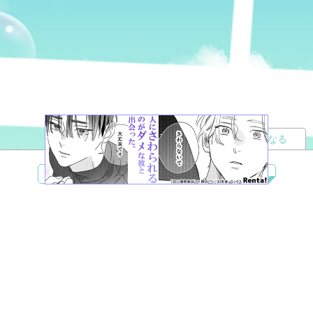
読者になる
夢小説
ツイステ
R18
鬼滅の刃
BL
ヒプノシスマイク
ヒロアカ
wrwrd
QuizKnock
無料ではじめる
ログイン
誰でもかんたんサイト作成
©
Copyright
Visualworks. All Rights Reserved.