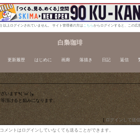
0日) 以上ログインされていません。 サイト管理者の方は
こちら
からログインすると、この広
白梟珈琲
更新履歴
はじめに
画廊
落描き
日記
返信
拍手ありがとうございます٩( 'ω' )و
ト等頂けると励みになります。
[
ログインして送