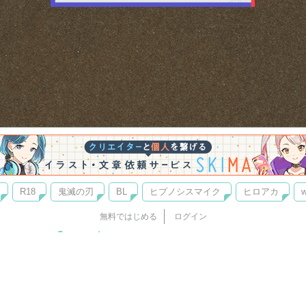
R18
鬼滅の刃
BL
ヒプノシスマイク
ヒロアカ
w
無料ではじめる
ログイン
誰でもかんたんサイト作成
©
Copyright
Visualworks. All Rights Reserved.