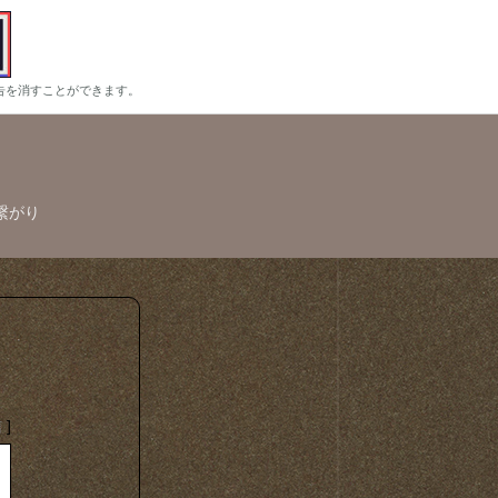
告を消すことができます。
繋がり
信
]