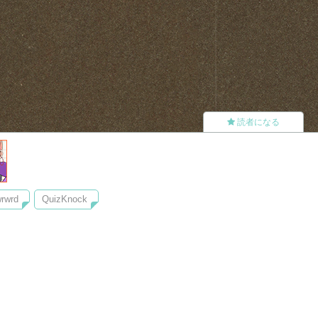
読者になる
rwrd
QuizKnock