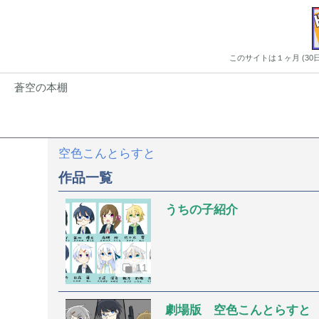
このサイトは１ヶ月 (3
蒼空の本棚
空色こんとらすと
作品一覧
うちの子紹介
11
劇場版 空色こんとらすと