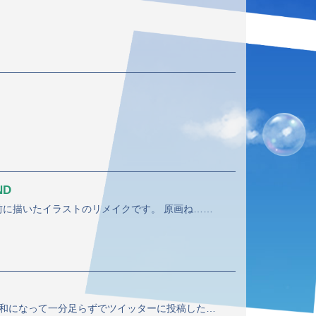
ND
立花栞子のアリスコスです✨ 3年前に描いたイラストのリメイクです。 原画ね…なくなったと思ったら見つけてしまったので日記にでも貼っておきます。
『俺はこっちの方が好きだな』 令和になって一分足らずでツイッターに投稿したイラストです