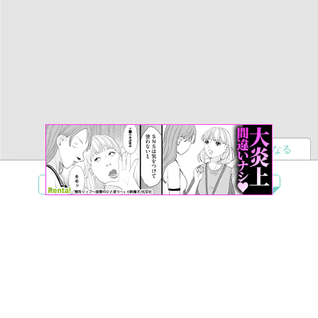
読者になる
夢小説
ツイステ
R18
鬼滅の刃
BL
ヒプノシスマイク
ヒロアカ
wrwrd
QuizKnock
無料ではじめる
ログイン
誰でもかんたんサイト作成
©
Copyright
Visualworks. All Rights Reserved.