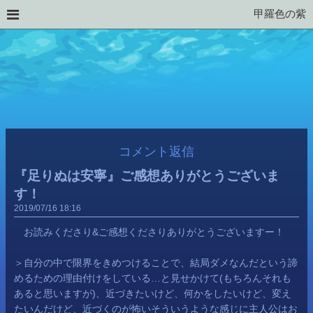
甲羅色の紫
コメント返信
『足りぬは安寧』ご感想ありがとうございま
す！
2019
07
16
18:16
お読みくださり&ご感想くださりありがとうございますー！
＞自分の中で限界をきめつけることで、結局ダメなんだという諦
めるための理由付けをしている…と見せかけて(もちろんそれも
あると思いますが)、近づきたいけど、何かをしたいけど、変え
たいんだけど、近づくのが怖いそういうような感じに主人公はお