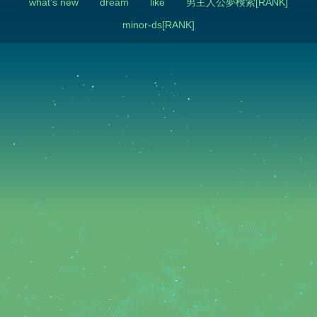
what's new
dream
like
男主人公夢検索[RANK]
minor-ds[RANK]