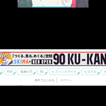
R18
鬼滅の刃
BL
ヒプノシスマイク
ヒロアカ
w
無料ではじめる
ログイン
誰でもかんたんサイト作成
©
Copyright
Visualworks. All Rights Reserved.