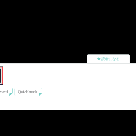
読者になる
rwrd
QuizKnock