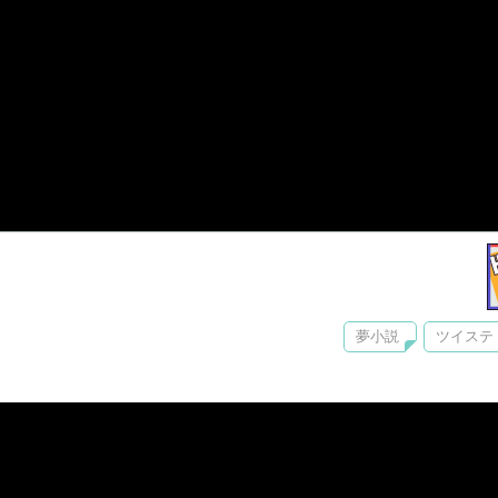
夢小説
ツイステ