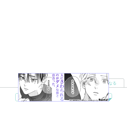
読者になる
夢小説
ツイステ
R18
鬼滅の刃
BL
ヒプノシスマイク
ヒロアカ
wrwrd
QuizKnock
無料ではじめる
ログイン